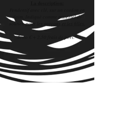
La description:
Pendentif avec clé, sur un cordon en
daim. Indiqué comme matériel de
soutien
pour les garçons et les filles.
5, oo € + 2,50 frais de port.*