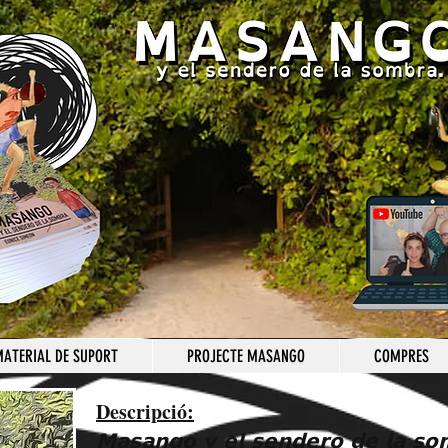
ATERIAL DE SUPORT
PROJECTE MASANGO
COMPRES
Descripció:
𝗠𝗮𝘀𝗮𝗻𝗴𝗼 𝘆 𝗲𝗹 𝘀𝗲𝗻𝗱𝗲𝗿𝗼 𝗱𝗲 𝗹𝗮 𝘀