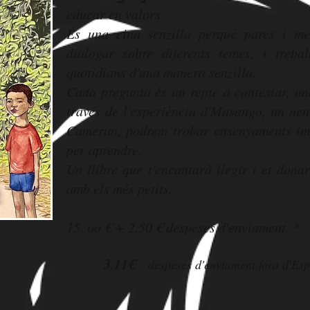
educar en valors.
És una eina senzilla perquè pares i mes
dialogar sobre diferents temes, i trebal
quotidians d'una manera senzilla.
Cada pregunta és un repte a contestar, un
través de l'experiència d'Masango, un nen
Camerun, podrem trobar ensenyaments imp
per aprendre.
Un llibre que t'encantarà llegir i et dona
amb els més petits.
15, oo € + 2.50 € despeses d'enviament. *
3.11€
despeses d'enviament fora d'Es