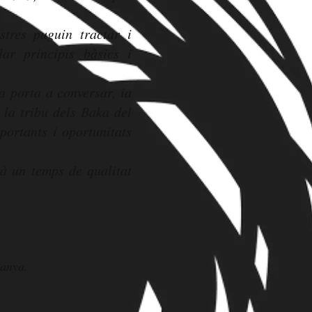
tres puguin tractar i
lar principis bàsics i
a porta a conversar, ia
 la tribu dels Baka del
ortants i oportunitats
rà un temps de qualitat
panya.