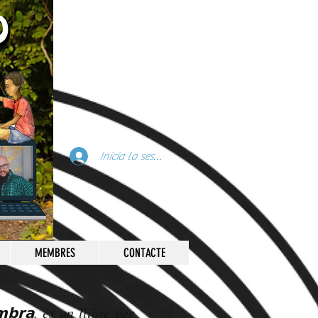
Inicia la sessió
MEMBRES
CONTACTE
𝗼𝗺𝗯𝗿𝗮, és un llibre per