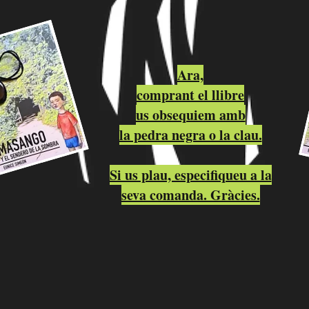
Ara,
comprant el llibre
us obsequiem amb
la pedra negra o la clau.
Si us plau, especifiqueu a la
seva comanda. Gràcies.