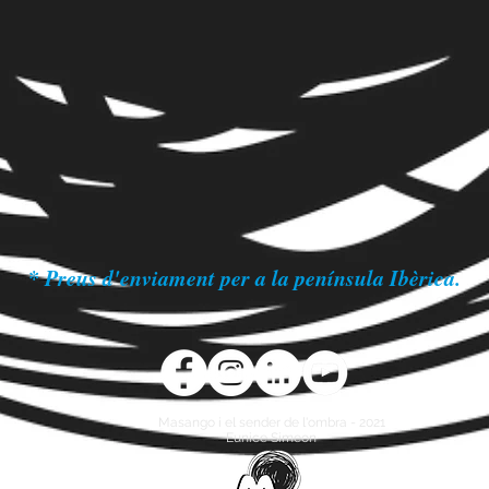
* Preus d'enviament per a la península Ibèrica.
Masango i el sender de l'ombra - 2021
Eunice Simeon